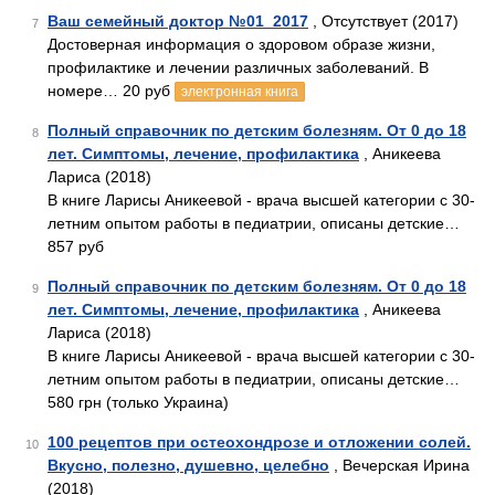
Ваш семейный доктор №01_2017
, Отсутствует (2017)
7
Достоверная информация о здоровом образе жизни,
профилактике и лечении различных заболеваний. В
номере… 20 руб
электронная книга
Полный справочник по детским болезням. От 0 до 18
8
лет. Симптомы, лечение, профилактика
, Аникеева
Лариса (2018)
В книге Ларисы Аникеевой - врача высшей категории с 30-
летним опытом работы в педиатрии, описаны детские…
857 руб
Полный справочник по детским болезням. От 0 до 18
9
лет. Симптомы, лечение, профилактика
, Аникеева
Лариса (2018)
В книге Ларисы Аникеевой - врача высшей категории с 30-
летним опытом работы в педиатрии, описаны детские…
580 грн (только Украина)
100 рецептов при остеохондрозе и отложении солей.
10
Вкусно, полезно, душевно, целебно
, Вечерская Ирина
(2018)